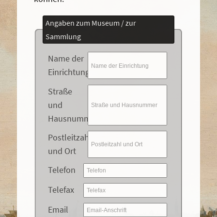
Angaben zum Museum / zur
Sammlung
Name der
Einrichtung
Straße
und
Hausnummer
Postleitzahl
und Ort
Telefon
Telefax
Email