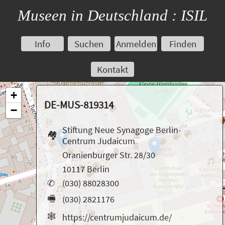
Museen in Deutschland : ISIL
Info
Suchen
Anmelden
Finden
Kontakt
+
DE-MUS-819314
−
Stiftung Neue Synagoge Berlin-
🏘
Centrum Judaicum
Oranienburger Str. 28/30
10117 Berlin
✆
(030) 88028300
🖷
(030) 2821176
🕸
https://centrumjudaicum.de/